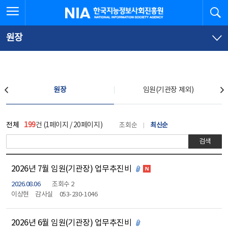
본
전
전체메뉴 열기
검
한국지능정보사회진흥원
문
체
바
메
로
뉴
가
바
원장
기
로
가
기
업무추진비 공개
원장
임원(기관장 제외)
원장
전체
199
건 (1페이지 / 20페이지)
조회순
최신순
검색
2026년 7월 임원(기관장) 업무추진비
첨부파일 있음
2026.08.06
조회수 2
이상현
감사실
053-230-1046
2026년 6월 임원(기관장) 업무추진비
첨부파일 있음