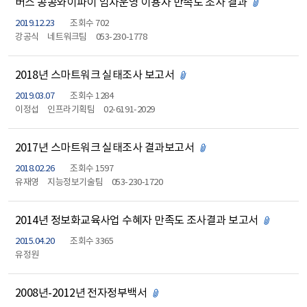
버스 공공와이파이 임차운영 이용자 만족도 조사 결과
첨부파일 있
2019.12.23
조회수 702
강공식
네트워크팀
053-230-1778
2018년 스마트워크 실태조사 보고서
첨부파일 있음
2019.03.07
조회수 1284
이정섭
인프라기획팀
02-6191-2029
2017년 스마트워크 실태조사 결과보고서
첨부파일 있음
2018.02.26
조회수 1597
유재영
지능정보기술팀
053-230-1720
2014년 정보화교육사업 수혜자 만족도 조사결과 보고서
첨부파일 
2015.04.20
조회수 3365
유정원
2008년-2012년 전자정부백서
첨부파일 있음