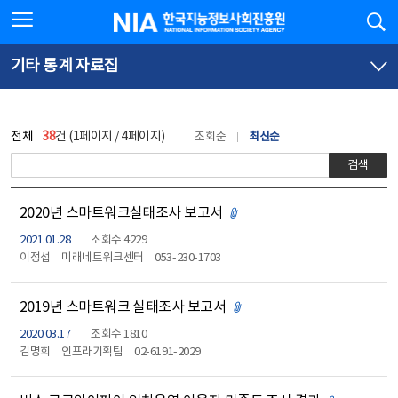
본
전
전체메뉴 열기
검
한국지능정보사회진흥원
문
체
바
메
로
뉴
가
바
기타 통계 자료집
기
로
가
기
전체
38
건 (1페이지 / 4페이지)
조회순
최신순
검색
2020년 스마트워크실태조사 보고서
첨부파일 있음
2021.01.28
조회수 4229
이정섭
미래네트워크센터
053-230-1703
2019년 스마트워크 실태조사 보고서
첨부파일 있음
2020.03.17
조회수 1810
김명희
인프라기획팀
02-6191-2029