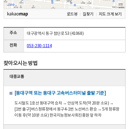
로드뷰
길찾기
지도 크게 보기
주소
대구광역시 동구 첨단로 53 (41068)
전화
053-230-1114
찾아오시는 방법
대중교통
[동대구역 또는 동대구 고속버스터미널 출발 기준]
도시철도 1호선 동대구역 승차 → 안심역 도착(약 20분 소요) →
[1번 출구]버스정류장에서 동구4-1번 노선버스 환승 → 5개 정류장
이동 후(약 10분 소요) 한국지능정보사회진흥원 앞 하차