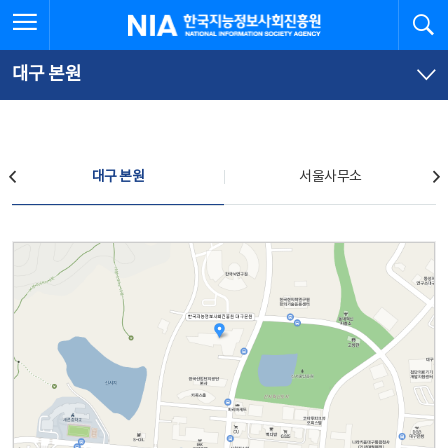
본
전
전체메뉴 열기
검
한국지능정보사회진흥원
문
체
바
메
로
뉴
가
바
대구 본원
기
로
가
기
찾아오시는 길
대구 본원
서울사무소
대구 본원