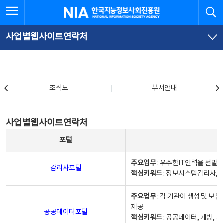
본
전
전체메뉴 열기
검
한국지능정보사회진흥원
문
체
바
메
로
뉴
가
바
사업별웹사이트연락처
기
로
가
기
조직도
조직도
부서안내
사업별웹사이트연락처
사업별웹사이트연락처
사업별웹사이트연락처 - 포털, 주요업무및 핵심키워드, 소관부서 및 담당자, 대표전화로 구성됨
포털
주요업무
: 우수한IT인력을 선발
감리사포털
핵심키워드
: 정보시스템감리사, 
주요업무
: 각 기관이 생성 및 
제공
공공데이터포털
핵심키워드
: 공공데이터, 개방, 