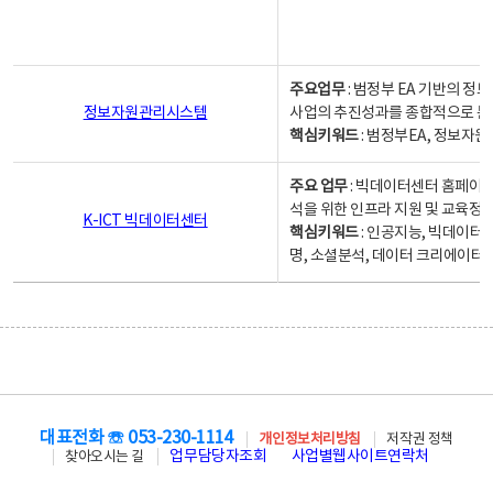
주요업무
: 범정부 EA 기반의 
정보자원관리시스템
사업의 추진성과를 종합적으로 분
핵심키워드
: 범정부EA, 정보
주요 업무
: 빅데이터센터 홈페이지
석을 위한 인프라 지원 및 교육정보
K-ICT 빅데이터센터
핵심키워드
: 인공지능, 빅데이터
명, 소셜분석, 데이터 크리에이터 
대표전화 ☏ 053-230-1114
개인정보처리방침
저작권 정책
업무담당자조회
사업별웹사이트연락처
찾아오시는 길