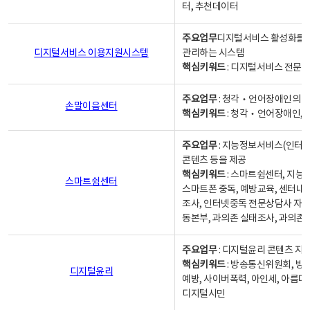
터, 추천데이터
주요업무
디지털서비스 활성화를 위
디지털서비스 이용지원시스템
관리하는 시스템
핵심키워드
: 디지털서비스 전문계
주요업무
: 청각‧언어장애인의 
손말이음센터
핵심키워드
: 청각‧언어장애인, 
주요업무
: 지능정보서비스(인터넷
콘텐츠 등을 제공
핵심키워드
: 스마트쉼센터, 지능
스마트쉼센터
스마트폰 중독, 예방교육, 센터내
조사, 인터넷중독 전문상담사 자격
동본부, 과의존 실태조사, 과의존
주요업무
: 디지털윤리 콘텐츠 지원
핵심키워드
: 방송통신위원회, 방
디지털윤리
예방, 사이버폭력, 아인세, 아름다
디지털시민