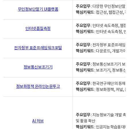
주요업무
: 다양한 무인정보단말기
무인정보단말기 UI플랫폼
핵심키워드
: 접근성, 웹접근성,
주요업무
: 인터넷 속도측정, 웹접
인터넷품질측정
핵심키워드
: 인터넷 속도측정, 
주요업무
: 전자정부 표준프레임워
전자정부 표준프레임워크포털
핵심키워드
: 다운로드, 개발가이
주요업무
: 정보통신보조기기 보급
정보통신보조기기
핵심키워드
: 보조기기, 정보통신
주요업무
: 한국연구재단의 등재
정보화정책 온라인논문투고
핵심키워드
: 정보화정책, 저널, 논문,
주요업무
: 지능정보기술 개발 촉
AI 허브
및 활용 확산
핵심키워드
:
인공지능 학습용 데이터,