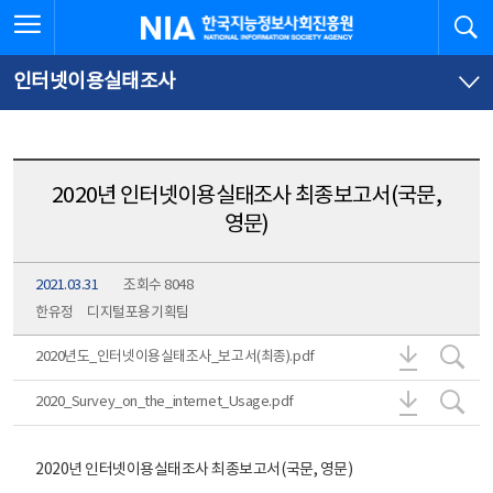
본
전
전체메뉴 열기
검
한국지능정보사회진흥원
문
체
바
메
로
뉴
가
바
인터넷이용실태조사
기
로
가
기
2020년 인터넷이용실태조사 최종보고서(국문,
영문)
2021.03.31
조회수 8048
한유정
디지털포용기획팀
2020년도
20
2020년도_인터넷이용실태조사_보고서(최종).pdf
2020_Surv
202
2020_Survey_on_the_internet_Usage.pdf
2020년 인터넷이용실태조사 최종보고서(국문, 영문)