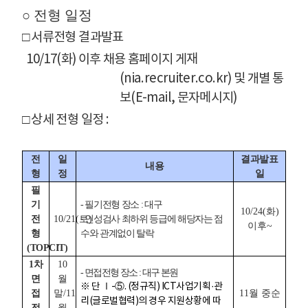
○ 전형 일정
□ 서류전형 결과발표
10/17(화) 이후 채용 홈페이지 게재
(nia.recruiter.co.kr) 및 개별 통
보(E-mail, 문자메시지)
□ 상세 전형 일정 :
전
일
결과발표
내용
형
정
일
정규직 및 무기계약직(일반직) 상세전형 일정 테이블 - 전형, 일정, 내용, 결과발표일로 구성
필
기
- 필기전형 장소 : 대구
10/24(화)
전
10/21(토)
- 인성검사 최하위 등급에 해당자는 점
이후~
형
수와 관계없이 탈락
(TOPCIT)
1차
10
- 면접전형 장소 : 대구 본원
면
월
※ 단 Ⅰ-⑤. (정규직) ICT사업기획·관
접
말/11
11월 중순
리(글로벌협력)의 경우 지원상황에 따
전
월