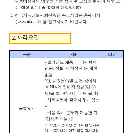
※ 임용예정자의 업무는 최종 합격 후 모집분야 내의 직무(또
는 예정 업무) 중 확정될 예정입니다.
※ 한국지능정보사회진흥원 주요사업은 홈페이지
(www.nia.or.kr)를 참고하시기 바랍니다.
2. 자격 요건
구분
내용
비고
자격요건 테이블 - 구분, 내용, 비고로 구성
- 블라인드 채용에 따른 학력,
전공, 성별, 어학성적 등 제한
없음
[단, 지원분야별 조건 상이하
며 NIA의 일반직 정년(만 60
세)을 초과한 자는 지원 불가]
- 해외여행에 결격사유가 없는
자
공통요건
- 채용 즉시 근무가 가능한 자
(입사유예 불가)
※ 학업, 개인사정 등에 대한 입사유
예는 불가하며, 이전 직장 퇴사처리