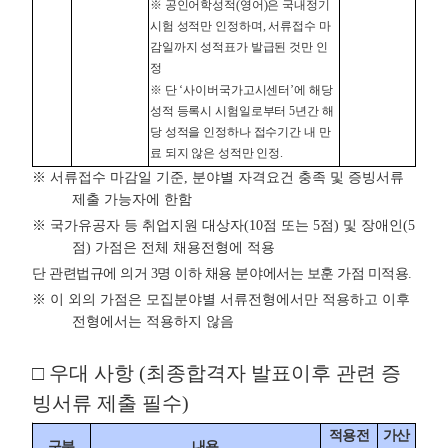
※ 공인어학성적(영어)은 국내정기
시험 성적만 인정하며, 서류접수 마
감일까지 성적표가 발급된 것만 인
정
※ 단 ‘사이버국가고시센터’에 해당
성적 등록시 시험일로부터 5년간 해
당 성적을 인정하나 접수기간 내 만
료 되지 않은 성적만 인정.
※ 서류접수 마감일 기준, 분야별 자격요건 충족 및 증빙서류
제출 가능자에 한함
※ 국가유공자 등 취업지원 대상자(10점 또는 5점) 및 장애인(5
점) 가점은 전체 채용전형에 적용
단 관련법규에 의거 3명 이하 채용 분야에서는 보훈 가점 미적용.
※ 이 외의 가점은 모집분야별 서류전형에서만 적용하고 이후
전형에서는 적용하지 않음
□ 우대 사항 (최종합격자 발표이후 관련 증
빙서류 제출 필수)
적용전
가산
구분
내용
우대 사항 테이블 - 구분, 내용, 적용전형, 가산점으로 구성