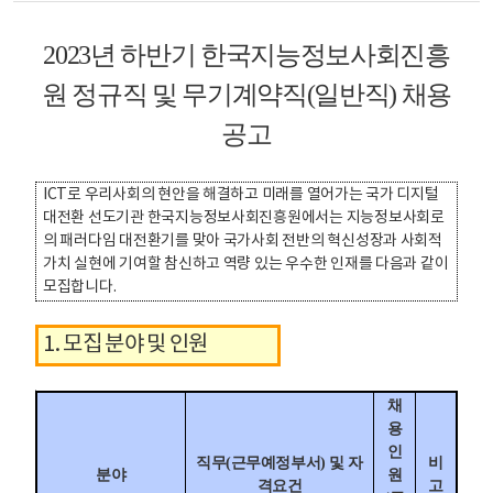
2023년 하반기 한국지능정보사회진흥
원 정규직 및 무기계약직(일반직) 채용
공고
ICT로 우리사회의 현안을 해결하고 미래를 열어가는 국가 디지털
대전환 선도기관 한국지능정보사회진흥원에서는 지능정보사회로
의 패러다임 대전환기를 맞아 국가사회 전반의 혁신성장과 사회적
가치 실현에 기여할 참신하고 역량 있는 우수한 인재를 다음과 같이
모집합니다.
1. 모집 분야 및 인원
채
모집 분야 및 인원 테이블 - 분야, 직무 및 자격요건, 채용인원, 비고로 구성
용
인
직무(근무예정부서) 및 자
비
분야
원
격요건
고