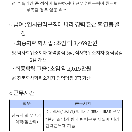
※ 수습기간 중 성적이 불량하거나 근무수행능력이 현저히
부족할 경우 임용 취소
○ 급여 : 인사관리규칙에 따라 경력 환산 후 연봉 결
정
· 최종학력 학사졸 : 초임 약 3,469만원
※ 박사학위소지자 경력평점 5점, 석사학위소지자 경력평점
2점 가산
· 최종학력 고졸 : 초임 약 2,615만원
※ 전문학사학위소지자 경력평점 2점 가산
○ 근무시간
직무
근무시간
근무시간 테이블 - 직무 근무시간으로 구성
주 5일제(40시간) 일 8시간(09시~18시) 근무
정규직 및 무기계
*본인 희망과 원내 탄력근무 제도에 따라
약직(일반직)
탄력근무제 가능