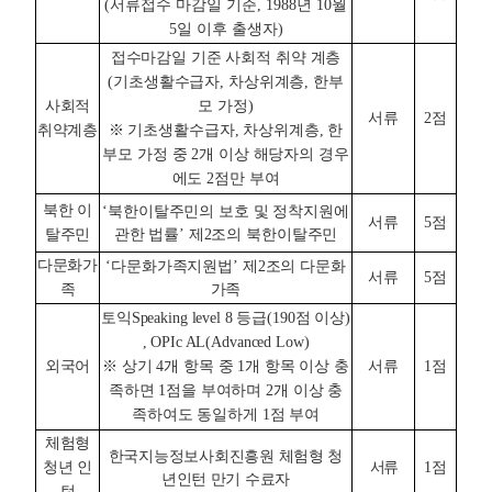
(서류접수 마감일 기준, 1988년 10월
5일 이후 출생자)
접수마감일 기준 사회적 취약 계층
(기초생활수급자, 차상위계층, 한부
사회적
모 가정)
서류
2점
취약계층
※ 기초생활수급자, 차상위계층, 한
부모 가정 중 2개 이상 해당자의 경우
에도 2점만 부여
북한 이
‘북한이탈주민의 보호 및 정착지원에
서류
5점
탈주민
관한 법률’ 제2조의 북한이탈주민
다문화가
‘다문화가족지원법’ 제2조의 다문화
서류
5점
족
가족
토익Speaking level 8 등급(190점 이상)
, OPIc AL(Advanced Low)
외국어
※ 상기 4개 항목 중 1개 항목 이상 충
서류
1점
족하면 1점을 부여하며 2개 이상 충
족하여도 동일하게 1점 부여
체험형
한국지능정보사회진흥원 체험형 청
청년 인
서류
1점
년인턴 만기 수료자
턴