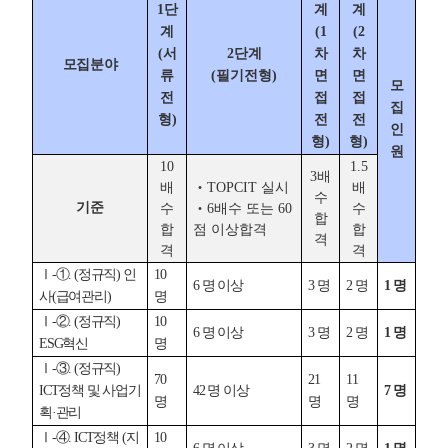
1단
계
계
정규직 및 무기계약직(일반직) 합격배수 테이블 - 모집분야, 1단계, 2단계, 3단계, 4단계, 모집인원으로 구성
계
(1
(2
(서
2단계
차
차
모집분야
류
(필기전형)
면
면
모
전
접
접
집
형)
전
전
인
형)
형)
원
10
1.5
3배
배
‧TOPCIT 실시
배
수
기준
수
‧6배수 또는 60
수
합
합
점 이상합격
합
격
격
격
Ⅰ-①. (정규직) 인
10
6 명 이상
3 명
2 명
1 명
사(급여관리)
명
Ⅰ-②. (정규직)
10
6 명 이상
3 명
2 명
1 명
ESG혁신
명
Ⅰ-③. (정규직)
70
21
11
ICT정책 및 사업기
42 명 이상
7 명
명
명
명
획·관리
Ⅰ-④. ICT정책 (지
10