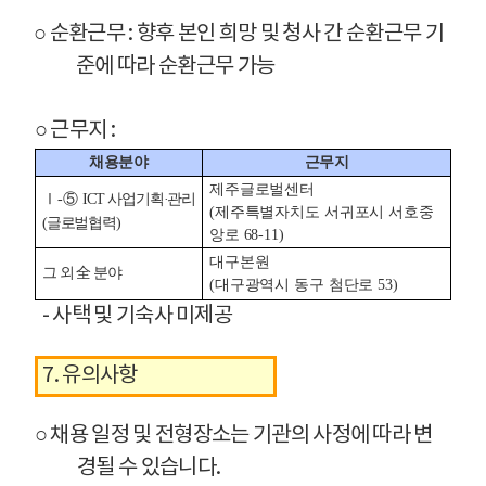
○ 순환근무 : 향후 본인 희망 및 청사 간 순환근무 기
준에 따라 순환근무 가능
○ 근무지 :
채용분야
근무지
근무지 테이블 - 채용분야, 근무지로 구성
제주글로벌센터
Ⅰ-⑤ ICT 사업기획·관리
(제주특별자치도 서귀포시 서호중
(글로벌협력)
앙로 68-11)
대구본원
그 외 全 분야
(대구광역시 동구 첨단로 53)
- 사택 및 기숙사 미제공
7. 유의사항
○ 채용 일정 및 전형장소는 기관의 사정에 따라 변
경될 수 있습니다.