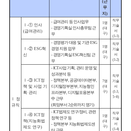
(근
무
지)
직무
- 급여관리 등 인사업무
1명
Ⅰ-① 인사
기술
- 경영기획실 인사총무팀 근
(대
서
(급여관리)
구)
무
(1-1)
- 경영평가 대응 및 기관 ESG
직무
1명
Ⅰ-② ESG혁
경영 지원 업무
기술
(대
서
신
- 경영기획실 ESG혁신팀 근
구)
(1-2)
무
- ICT사업 기획, 관리·운영 및
성과분석 등
직무
Ⅰ-③ ICT정
- 정책본부, 공공데이터본부,
7명
기술
책 및 사업 기
디지털정부본부, 지능형인
(대
서
구)
(1-3,
획·관리
프라본부, 디지털포용본부
5~8)
中 근무
Ⅰ 정
(희망부서 2순위까지 명기)
규직
- ICT법제도 연구/정비, 관련
직무
Ⅰ-④ ICT정
1명
정책 연구 등
기술
책(지능화법
(대
서
- 정책본부 지능화법제도센
구)
제도 연구)
(1-4)
터 근무