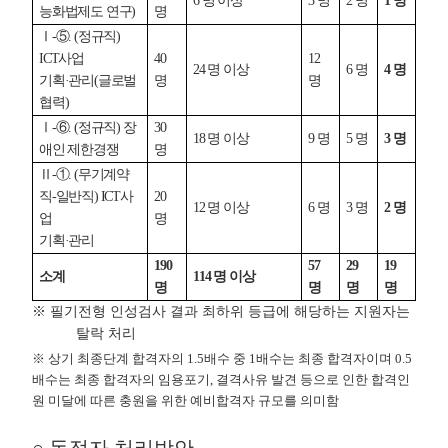
6 명 이상
3 명
2 명
1 명
능화법제도 연구)
명
Ⅰ-⑤. (정규직)
ICT사업
40
12
24 명 이상
6 명
4 명
기획·관리(글로벌
명
명
협력)
Ⅰ-⑥. (정규직) 장
30
18 명 이상
9 명
5 명
3 명
애인 제한경쟁
명
Ⅱ-①. (무기계약
직-일반직) ICT사
20
12 명 이상
6 명
3 명
2 명
업
명
기획·관리
190
57
29
19
소계
114 명 이상
명
명
명
명
※ 필기전형 인성검사 결과 최하위 등급에 해당하는 지원자는
탈락 처리
※ 상기 최종단계 합격자의 1.5배수 중 1배수는 최종 합격자이며 0.5
배수는 최종 합격자의 임용포기, 결격사유 발견 등으로 인한 합격인
원 미달에 따른 충원을 위한 예비합격자 규모를 의미함