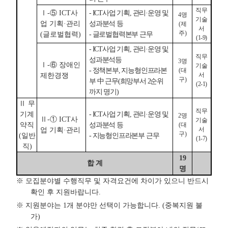
직무
Ⅰ-⑤ ICT사
- ICT사업 기획, 관리·운영 및
4명
기술
업 기획·관리
성과분석 등
(제
서
주)
(글로벌협력)
- 글로벌협력본부 근무
(1-9)
- ICT사업 기획, 관리·운영 및
직무
성과분석등
3명
Ⅰ-⑥ 장애인
기술
- 정책본부, 지능형인프라본
(대
서
제한경쟁
구)
부 中 근무(희망부서 2순위
(2-1)
까지 명기)
Ⅱ 무
직무
기계
- ICT사업 기획, 관리·운영 및
2명
Ⅱ-① ICT사
기술
약직
성과분석 등
(대
서
업 기획·관리
구)
(일반
- 지능형인프라본부 근무
(1-7)
직)
19
합 계
명
※ 모집분야별 수행직무 및 자격요건에 차이가 있으니 반드시
확인 후 지원바랍니다.
※ 지원분야는 1개 분야만 선택이 가능합니다. (중복지원 불
가)