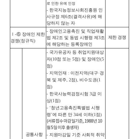
로 인한 유예 인정
- 한국지능정보사회진흥원 인
사규정 제6조(결격사유)에 해
당하지 않는 자
- 장애인고용촉진 및 직업재활
Ⅰ-⑥ 장애인 제한
제한 경쟁
법 제2조 및 동법 시행령 제3조
경쟁(정규직)
에 해당하는 등록장애인
- 국가유공자 등 취업지원대상
자(10점 또는 5점) 및 장애인(5
점)
- 지역인재 : 이전지역(대구·경
북 및 제주, 2점), 비수도권(1
점)
- 한국사능력검정시험 3급 이
상(1점)
- ‘청년고용촉진특별법 시행
령’에 따른 만 34세 이하(1점)
(서류접수 마감일기준, 1988년 10
월 5일 이후 출생자)
공통사항
- 지원마감일 기준 사회적 취약