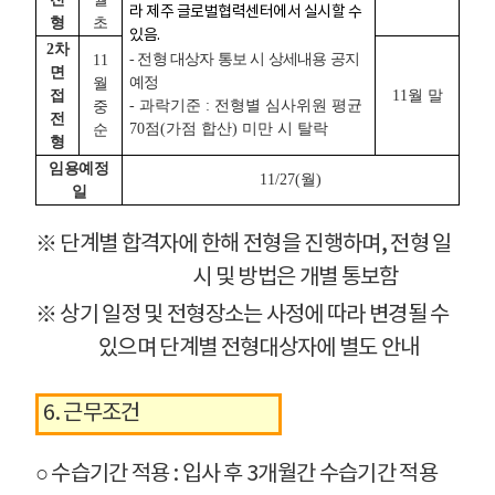
라 제주 글로벌협력센터에서 실시할 수
형
초
있음.
2차
- 전형 대상자 통보 시 상세내용 공지
11
면
예정
월
접
11월 말
- 과락기준 : 전형별 심사위원 평균
중
전
70점(가점 합산) 미만 시 탈락
순
형
임용예정
11/27(월)
일
※ 단계별 합격자에 한해 전형을 진행하며, 전형 일
시 및 방법은 개별 통보함
※ 상기 일정 및 전형장소는 사정에 따라 변경될 수
있으며 단계별 전형대상자에 별도 안내
6. 근무조건
○ 수습기간 적용 : 입사 후 3개월간 수습기간 적용