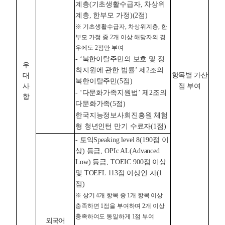
계층(기초생활수급자, 차상위
계층, 한부모 가정)(2점)
※ 기초생활수급자, 차상위계층, 한
부모 가정 중 2개 이상 해당자의 경
우에도 2점만 부여
- ‘북한이탈주민의 보호 및 정
우
착지원에 관한 법률’ 제2조의
항목별 가산
대
북한이탈주민(5점)
사
점 부여
- ‘다문화가족지원법’ 제2조의
항
다문화가족(5점)
한국지능정보사회진흥원 체험
형 청년인턴 만기 수료자(1점)
- 토익Speaking level 8(190점 이
상) 등급, OPIc AL(Advanced
Low) 등급, TOEIC 900점 이상
및 TOEFL 113점 이상인 자(1
점)
※ 상기 4개 항목 중 1개 항목 이상
충족하면 1점을 부여하며 2개 이상
충족하여도 동일하게 1점 부여
외국어