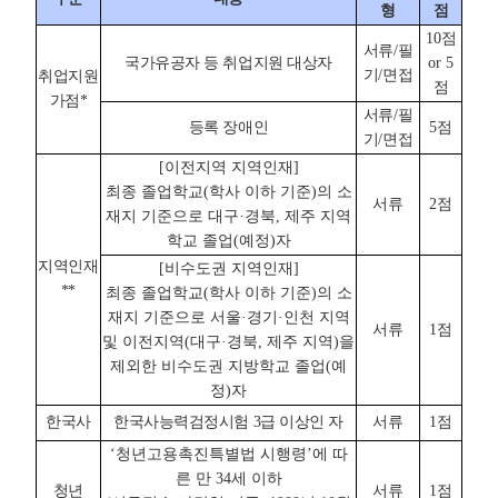
형
점
10점
서류/필
국가유공자 등 취업지원 대상자
or 5
기/면접
취업지원
점
가점*
서류/필
등록 장애인
5점
기/면접
[이전지역 지역인재]
최종 졸업학교(학사 이하 기준)의 소
서류
2점
재지 기준으로 대구·경북, 제주 지역
학교 졸업(예정)자
지역인재
[비수도권 지역인재]
**
최종 졸업학교(학사 이하 기준)의 소
재지 기준으로 서울·경기·인천 지역
서류
1점
및 이전지역(대구·경북, 제주 지역)을
제외한 비수도권 지방학교 졸업(예
정)자
한국사
한국사능력검정시험 3급 이상인 자
서류
1점
‘청년고용촉진특별법 시행령’에 따
른 만 34세 이하
청년
서류
1점