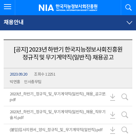
본
전
전체메뉴 열기
검
한국지능정보사회진흥원
문
체
바
메
로
뉴
가
바
채용안내
기
로
가
기
[공지] 2023년 하반기 한국지능정보사회진흥원
정규직 및 무기계약직(일반직) 채용공고
2023.09.20
조회수 12251
박연홍
인사총무팀
2023년_
20
2023년_하반기_정규직_및_무기계약직(일반직)_채용_공고문.
pdf
2023년_
20
2023년_하반기_정규직_및_무기계약직(일반직)_채용_직무기
술서.pdf
(붙임)입사
(붙
(붙임)입사지원서_양식_정규직_및_무기계약직(일반직).pdf