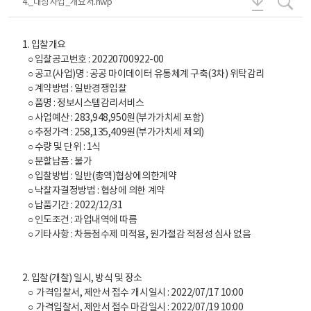
4._대상사업_개요서.hwp
1. 입찰개요
○ 입찰공고번호 : 20220700922-00
○ 공고(사업)명 : 공공 마이데이터 유통체계 구축(3차) 위탁감리
○ 계약방법 : 일반경쟁입찰
○ 품명 : 정보시스템감리서비스
○ 사업예산 : 283,948,950원(부가가치세 포함)
○ 추정가격 : 258,135,409원(부가가치세 제외)
○ 수량 및 단위 : 1식
○ 분할납품 : 불가
○ 입찰방법 : 일반(총액)협상에의한계약
○ 낙찰자결정방법 : 협상에 의한 계약
○ 납품기간 : 2022/12/31
○ 인도조건 : 과업내역에 따름
○ 기타사항 : 차등점수제 미적용, 원가절감 적정성 심사 없음
2. 입찰(개찰) 일시, 방식 및 장소
○ 가격입찰서, 제안서 접수 개시일시 : 2022/07/17 10:00
○ 가격입찰서, 제안서 접수 마감일시 : 2022/07/19 10:00