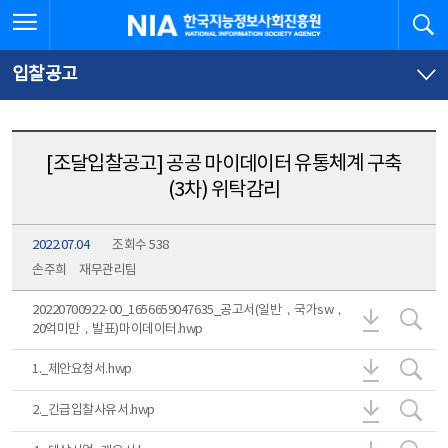
본
전
전체메뉴 열기
검
한국지능정보사회진흥원
문
체
바
메
로
뉴
가
바
입찰공고
기
로
가
기
[조달입찰공고] 공공 마이데이터 유통체계 구축
(3차) 위탁감리
2022.07.04
조회수 538
손주희
재무관리팀
2022070
20
20220700922-00_1656659047635_공고서(일반，국가sw，
20억미만，발표)마이데이터.hwp
1._제안요청
1.
1._제안요청서.hwp
2._긴급입
2.
2._긴급입찰사유서.hwp
4._대상사
4.