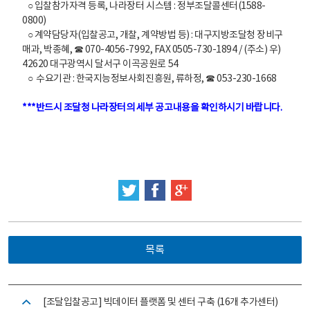
○ 입찰참가자격 등록, 나라장터 시스템 : 정부조달콜센터(1588-
0800)
○ 계약담당자(입찰공고, 개찰, 계약방법 등) : 대구지방조달청 장비구
매과, 박종혜, ☎ 070-4056-7992, FAX 0505-730-1894 / (주소) 우)
42620 대구광역시 달서구 이곡공원로 54
○ 수요기관 : 한국지능정보사회진흥원, 류하정, ☎ 053-230-1668
***반드시 조달청 나라장터의 세부 공고내용을 확인하시기 바랍니다.
트위터
페이스북
구글 플러스
목록
[조달입찰공고] 빅데이터 플랫폼 및 센터 구축 (16개 추가센터)