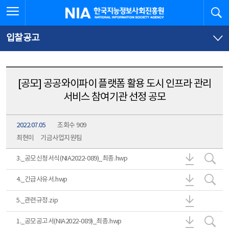
본
전
전체메뉴 열기
검
한국지능정보사회진흥원
문
체
바
메
로
뉴
가
바
입찰공고
기
로
가
기
[공모] 공공와이파이 플랫폼 활용 도시 인프라 관리
서비스 참여기관 선정 공모
2022.07.05
조회수 909
최현미
기금사업지원팀
3._공모신청
3.
3._공모신청서식(NIA2022-089)_최종.hwp
4._긴급사유
4.
4._긴급사유서.hwp
5._관련규정
5._관련규정.zip
1._공모공고
1.
1._공모공고서(NIA2022-089)_최종.hwp