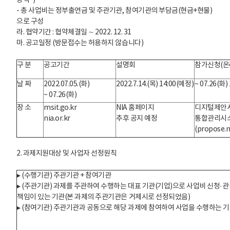
방식*)
- 총 사업비는 정부출연금 및 주관기관, 참여기관의 부담금(현금+현물)
으로 구성
라. 협약기간 : 협약체결일 ∼ 2022. 12. 31
마. 공고일정 (방문접수는 허용하지 않습니다)
구 분
공고기간
설명회
참가신청(온
날 짜
2022.07.05.(화)
2022.7.14.(목) 14:00(예정)
~ 07.26(화) 
~ 07.26(화)
장 소
msit.go.kr
NIA 홈페이지
디지털제안
nia.or.kr
추후 공지 예정
통합관리시
(propose.ni
2. 과제지원대상 및 사업자 선정원칙
▸ (수행기관) 주관기관 + 참여기관
▸ (주관기관) 과제를 주관하여 수행하는 대표 기관(기업)으로 사업비 신청·관
책임이 있는 기관(본 과제의 주관기관은 거제시로 선정되었음)
▸ (참여기관) 주관기관과 공동으로 해당 과제에 참여하여 사업을 수행하는 기