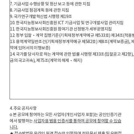
7. 기금사업 수행상황 및 정산 보고 등에 관한 지침
8. 기금사업 점검계획 등에 관한 지침
9. 국가연구개발혁신법 시행령 제19조
10. 한국지능정보사회진흥원 ICT 기금사업 및 연구개발사업 관리지침
11. 한국지능정보사회진흥원 참여기관 선정평가 세부운영지침
12. 정부 입찰‧계약 집행기준(기획재정부계약예규 제533호) 제34조(적용범
13. 용역계약일반조건(기획재정부계약예규 제582호) 제8조(계약보증금), 
약에 있어서의 이행보증)
14. 국가를 당사자로 하는 계약에 관한 법률 시행령 제33조(입찰공고 제2항)
금의 국고귀속), 제75조(계약의 해제‧해지)
4. 주요 공지사항
o 본 공모에 참여하는 모든 사업자(개인사업자 포함)는 공인인증기관
에서 발행하는
사업자용
범용 인증서를 통하여 공모에 참여할 수 있습
니다
.
★ 접수방법은 온라인 원격 접수만 인정하며 전자문서 제출 및 우편접