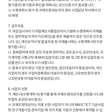
평가결과를 통보합니다. (propose.nia.or.kr → 공모 및 위탁연구 →
평가결과) 평가결과 확인을 위해서는 공인인증서가 필요합니다.
※ 수행계획서 평가 후 과제조정대상자의 경우 사업담당 부서에서 안
내 예정
7. 공모무효
가. 마감일시까지 디지털제안서통합관리시스템에 수행계획서 미제출
또는 첨부파일의 하자가(오류)있을 경우 제출하지 않은 것으로 간주합
니다. (단, 제안요약서 및 발표자료 등 미제출시에는 수행계획서만으로
평가합니다.)
나. 중복참여에 따른 공모 무효에 관하여는 공모공고서, 공모안내서, 국
가계약법 시행규칙 제44조(입찰무효) 1항 4호 및 2항 등의 입찰무효 사
유를 반드시 숙지하시기 바랍니다.
※ 중복구성의 판단 기준은 법인번호, 법인대표자의 동일성이며, 개인
사업자의 경우 사업자등록증상 대표자의 동일성, 고유번호증의 경우
고유번호증의 대표자의 동일성입니다.
8. 사업자 선정
가. 제안서(수행계획서) 평가를 통해 과제조정대상자를 선정합니다.(세
부절차 공모안내서 참조)
※ 과제조정대상자는 최종 선정 사업자가 아니며 NIA의 "ICT 기금사업
및 연구개발사업 관리지침“에 의거 최종 사업자 선정에서 제외될 수 있