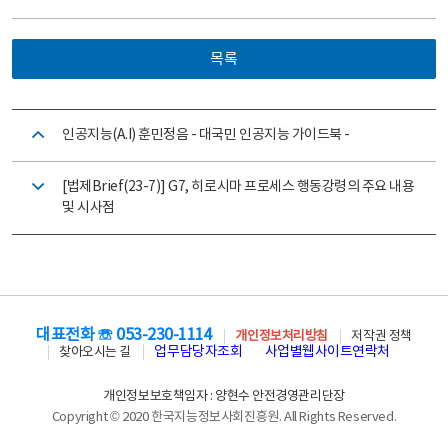
목록
인공지능(A.I) 훈민정음 - 대국민 인공지능 가이드북 -
[법제Brief(23-7)] G7, 히로시마 프로세스 행동강령의 주요 내용
및 시사점
대표전화 ☏ 053-230-1114
개인정보처리방침
저작권 정책
업무담당자조회
사업별웹사이트연락처
찾아오시는 길
개인정보보호책임자 : 양현수 안전경영관리단장
Copyright © 2020 한국지능정보사회진흥원. All Rights Reserved.