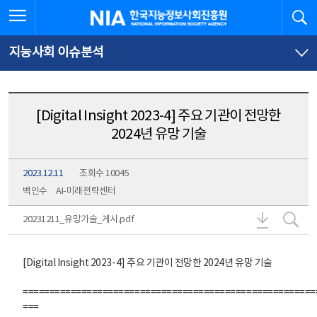
본
전
전체메뉴 열기
검
한국지능정보사회진흥원
문
체
바
메
로
뉴
가
바
지능사회 이슈분석
기
로
가
기
[Digital Insight 2023-4] 주요 기관이 전망한
2024년 유망 기술
2023.12.11
조회수 10045
백인수
AI-미래전략센터
2023121
20
20231211_유망기술_게시.pdf
[Digital Insight 2023-4] 주요 기관이 전망한 2024년 유망 기술
=======================================================
==​=​​