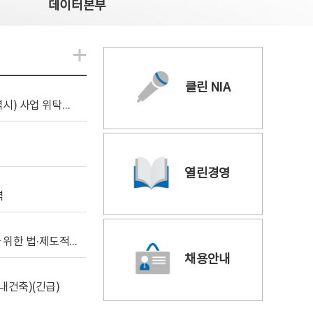
데이터본부
알림관련 더보기
클린 NIA
[조달입찰공고] 2026년 공공 AI CCTV 전환(울산광역시) 사업 위탁감리
열린경영
역
[위탁연구] 학습데이터 거래 시장의 보상체계 확립을 위한 법·제도적 검토 방안 연구
채용안내
내건축)(긴급)