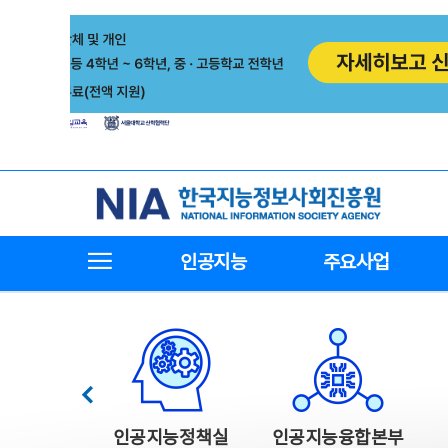
본
전
문
체
바
메
로
뉴
가
바
기
로
가
기
한국지능정보사회진흥원
전체메뉴보기
인공지능
주요사업
한국지능정보사회진흥원 주요사업
이전
인공지능정책실
인공지능융합본부