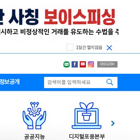
1일간 열지않음
네이버블로그
페이스북
유투브
인스타그랩
ENGLISH
검색하기
정보공개
다음
공공지능
디지털포용본부