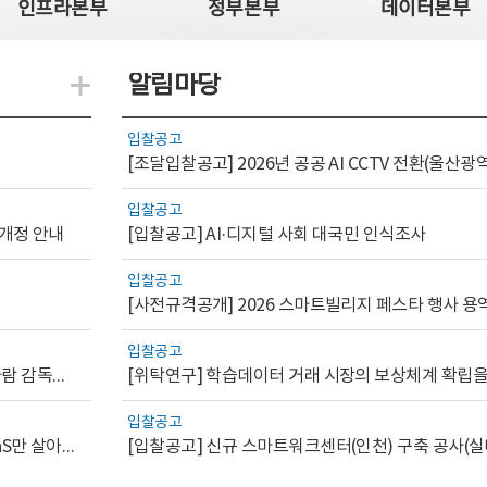
인프라본부
정부본부
데이터본부
알림마당
지식관련 더보기
입찰공고
입찰공고
 개정 안내
[입찰공고] AI·디지털 사회 대국민 인식조사
입찰공고
[사전규격공개] 2026 스마트빌리지 페스타 행사 용
입찰공고
[AI.GOV 이슈리포트 2026-1호]공공부문 AI 통제를 위한 사람 감독의 해외 사례 분석 및 시사점
입찰공고
[디지털서비스 이슈리포트2026-7] 워크플로우를 가진 SaaS만 살아남는다
[입찰공고] 신규 스마트워크센터(인천) 구축 공사(실