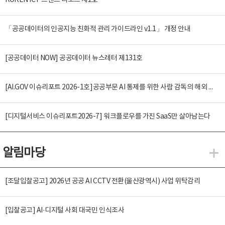
KOREN ICT 트렌드 리포트 제2호
「공공데이터의 인공지능 친화적 관리 가이드라인 v1.1」 개정 안내
[공공데이터 NOW] 공공데이터 뉴스레터 제131호
[AI.GOV 이슈리포트 2026-1호]공공부문 AI 통제를 위한 사람 감독의 해외 사례 분석 및 시사점
[디지털서비스 이슈리포트2026-7] 워크플로우를 가진 SaaS만 살아남는다
알림마당
알
[조달입찰공고] 2026년 공공 AI CCTV 전환(울산광역시) 사업 위탁감리
[입찰공고] AI·디지털 사회 대국민 인식조사