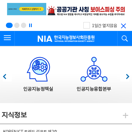
본
전
문
체
바
메
로
뉴
가
바
기
로
1일간 열지않음
가
전체메뉴 열기
검
기
한국지능정보사회진흥원
한국지능정보사회진흥원 주요사업
이전
다음
인공지능정책실
인공지능융합본부
지식정보
지