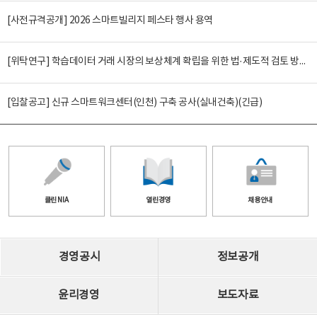
[사전규격공개] 2026 스마트빌리지 페스타 행사 용역
[위탁연구] 학습데이터 거래 시장의 보상체계 확립을 위한 법·제도적 검토 방안 연구
[입찰공고] 신규 스마트워크센터(인천) 구축 공사(실내건축)(긴급)
클린 NIA
열린경영
채용안내
경영공시
정보공개
윤리경영
보도자료