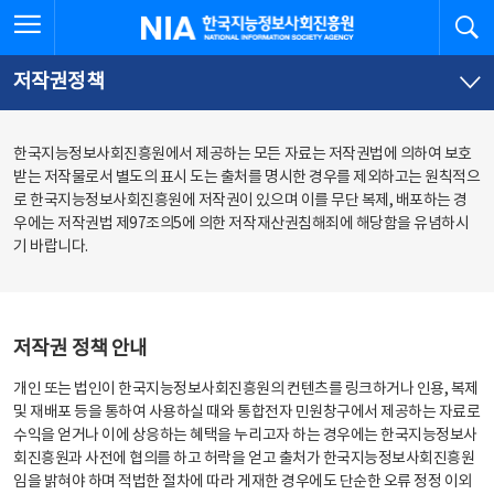
본
전
전체메뉴 열기
검
한국지능정보사회진흥원
문
체
바
메
로
뉴
가
바
저작권정책
기
로
가
기
한국지능정보사회진흥원에서 제공하는 모든 자료는 저작권법에 의하여 보호
받는 저작물로서 별도의 표시 도는 출처를 명시한 경우를 제외하고는 원칙적으
로 한국지능정보사회진흥원에 저작권이 있으며 이를 무단 복제, 배포하는 경
우에는 저작권법 제97조의5에 의한 저작재산권침해죄에 해당함을 유념하시
기 바랍니다.
저작권 정책 안내
개인 또는 법인이 한국지능정보사회진흥원의 컨텐츠를 링크하거나 인용, 복제
및 재배포 등을 통하여 사용하실 때와 통합전자 민원창구에서 제공하는 자료로
수익을 얻거나 이에 상응하는 혜택을 누리고자 하는 경우에는 한국지능정보사
회진흥원과 사전에 협의를 하고 허락을 얻고 출처가 한국지능정보사회진흥원
임을 밝혀야 하며 적법한 절차에 따라 게재한 경우에도 단순한 오류 정정 이외