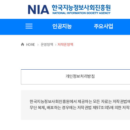
본
전
한국지능정보사회진흥원
문
체
바
메
로
뉴
가
바
전체메뉴보기
기
로
인공지능
주요사업
가
기
>
>
HOME
운영정책
저작권정책
개인정보처리방침
한국지능정보사회진흥원에서 제공하는 모든 자료는 저작권법에 
무단 복제, 배포하는 경우에는 저작권법 제97조의5에 의한 