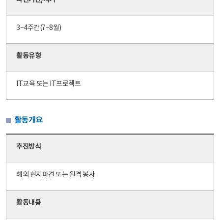
파견기간/시기
3~4주간(7~8월)
활동유형
IT교육 또는 IT프로젝트
활동개요
추진방식
해외 현지파견 또는 원격 봉사
활동내용