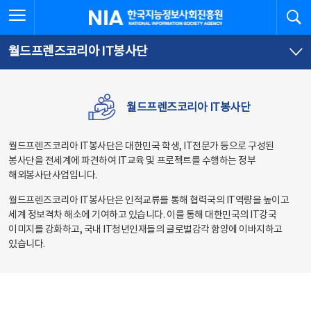
본
전
전체메뉴 열기
검
한국지능정보사회진흥원
문
체
바
메
로
뉴
가
바
월드프렌즈코리아 IT봉사단
기
로
가
기
월드프렌즈코리아 IT봉사단
월드프렌즈코리아 IT봉사단은 대한민국 학생, IT전문가 등으로 구성된
봉사단을 전세계에 파견하여 IT교육 및 프로젝트를 수행하는 정부
해외봉사단사업입니다.
월드프렌즈코리아 IT봉사단은 인적교류를 통해 협력국의 IT역량을 높이고
세계 정보격차 해소에 기여하고 있습니다. 이를 통해 대한민국의 IT강국
이미지를 강화하고, 국내 IT청년인재들의 글로벌감각 함양에 이바지하고
있습니다.